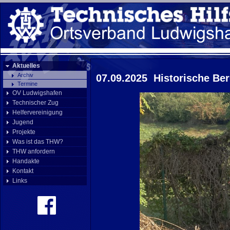
Aktuelles
Archiv
07.09.2025 Historische Be
Termine
OV Ludwigshafen
Technischer Zug
Helfervereinigung
Jugend
Projekte
Was ist das THW?
THW anfordern
Handakte
Kontakt
Links