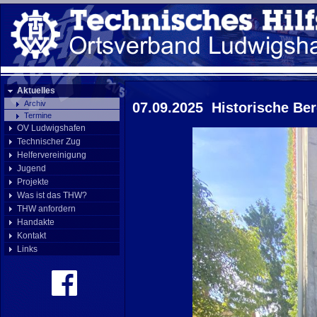
Aktuelles
Archiv
07.09.2025 Historische Be
Termine
OV Ludwigshafen
Technischer Zug
Helfervereinigung
Jugend
Projekte
Was ist das THW?
THW anfordern
Handakte
Kontakt
Links