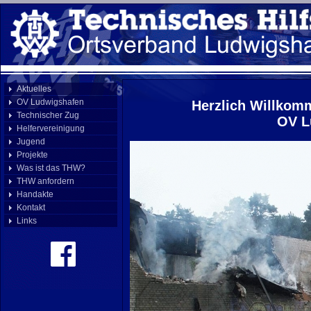
Aktuelles
OV Ludwigshafen
Herzlich Willkom
Technischer Zug
OV L
Helfervereinigung
Jugend
Projekte
Was ist das THW?
THW anfordern
Handakte
Kontakt
Links